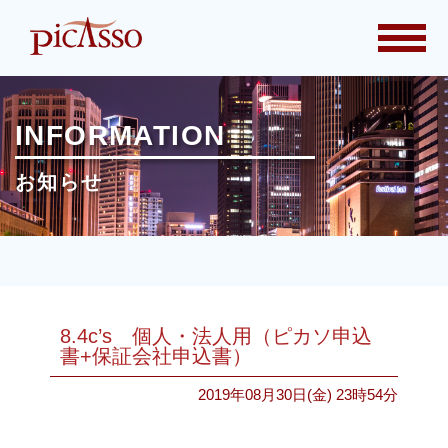
togg
navi
INFORMATION
お知らせ
8.4c’s 個人・法人用（ピカソ申込
書+保証会社申込書）
2019年08月30日(金) 23時54分