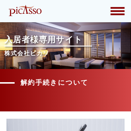
togg
navi
入居者様専用サイト
株式会社ピカソ
解約手続きについて