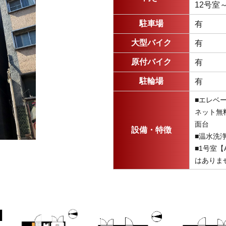
12号室
駐車場
有
大型バイク
有
原付バイク
有
駐輪場
有
■エレベ
ネット無
面台
設備・特徴
■温水洗
■1号室【
はありま