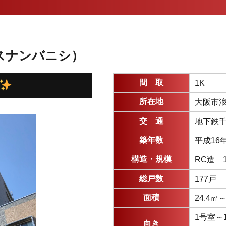
スナンバニシ）
間 取
1K
所在地
大阪市浪
交 通
地下鉄
築年数
平成16
構造・規模
RC造 
総戸数
177戸
面積
24.4㎡～
1号室～
向き