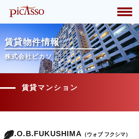
togg
navi
賃貸物件情報
株式会社ピカソ
賃貸マンション
W.O.B.FUKUSHIMA
（ウォブ フクシマ）