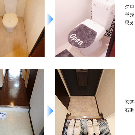
クロ
単身
思え
玄関
石調