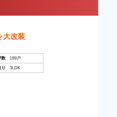
を大改装
戸数
189戸
取り
3LDK