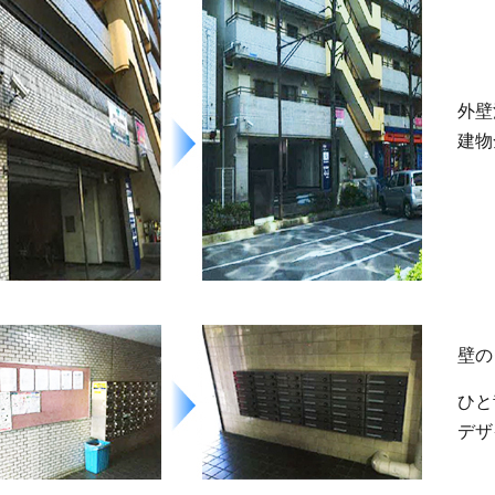
外壁
建物
壁の
ひと
デザ