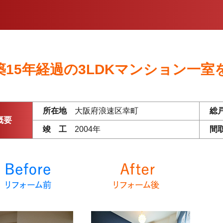
築15年経過の3LDKマンション一室
所在地
大阪府浪速区幸町
総
概要
竣 工
2004年
間