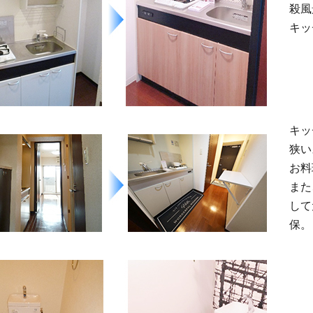
殺風
キッ
キッ
狭い
お料
また
して
保。