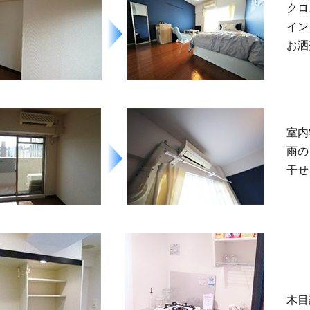
クロ
イン
お洒
室内
雨の
干せ
木目